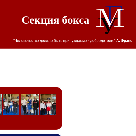
Секция бокса
"Человечество должно быть принуждаемо к добродетели."
А. Франс