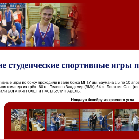
е студенческие спортивные игры п
ивные игры по боксу проходили в зале бокса МГТУ им. Баумана с 5 по 10 апр
 команда из трёх : 60 кг - Телепов Владимир (ВМК), 64 кг- Богаткин Олег (геог
 стали БОГАТКИН ОЛЕГ и НАСЫБУЛИН АДЕЛЬ.
Нокдаун боксёру из красного угла!