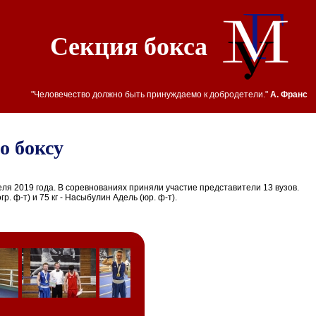
Секция бокса
"Человечество должно быть принуждаемо к добродетели."
А. Франс
о боксу
еля 2019 года. В соревнованиях приняли участие представители 13 вузов.
р. ф-т) и 75 кг - Насыбулин Адель (юр. ф-т).