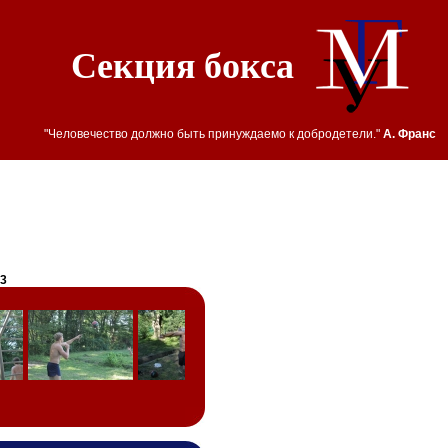
Секция бокса
"Человечество должно быть принуждаемо к добродетели."
А. Франс
3