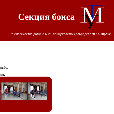
Секция бокса
"Человечество должно быть принуждаемо к добродетели."
А. Франс
рьбе.
ее.