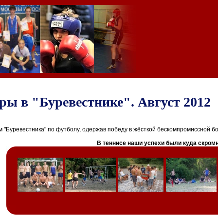
ы в "Буревестнике". Август 2012
м "Буревестника" по футболу, одержав победу в жёсткой бескомпромиссной бо
В теннисе наши успехи были куда скромн