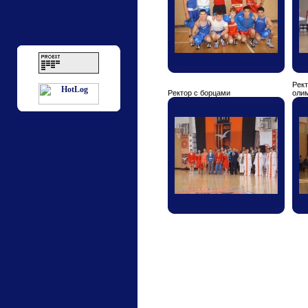
Рект
Ректор с борцами
оли