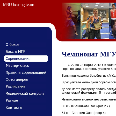
Чемпионат МГУ 
С 22 по 23 марта 2018 г. в зале 
соревнованиях приняли участие бок
Были приглашены боксёры из с/к Уд
В результате командной борьбы по
Далее места распределились сле
физический факультет
, 5 –
геогра
Чемпионами в своих весовых кате
60 кг - Жбанников Стас (физ 2 к.)
64 кг – Богаткин Олег (геогр 4)